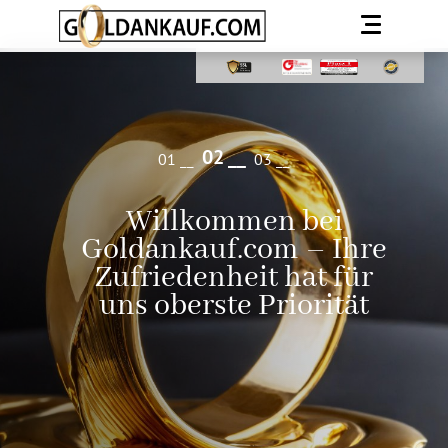
2
1
3
Willkommen bei
Goldankauf.com – Ihre
Zufriedenheit hat für
uns oberste Priorität