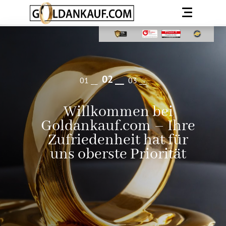
2
1
3
Willkommen bei
Goldankauf.com – Ihre
Zufriedenheit hat für
uns oberste Priorität